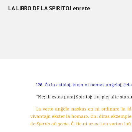
LA LIBRO DE LA SPIRITOJ enrete
Sk
128. Ĉu la estuloj, kiujn ni nomas anĝeloj, ĉe
“Ne; ili estas puraj Spiritoj: tiuj plej alte sta
La vorto
anĝelo
naskas en ni ordinare la ide
vivantajn ekster la homaro. Oni diras ekzemple:
de
Spirito
aŭ
genio
. Ĉi tie ni uzas tiun vorton laŭ