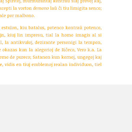
aj Spiritoj, murmurantaj kontraŭ siaj provoj kaj,
akcepti la vorton
demono
laŭ ĉi tiu limigita senco;
iale por malbono.
estulon, kiu batalus, potenco kontraŭ potenco,
jn, kiuj lin impresu, tial la homo imagis al si
l, la antikvuloj, dezirante personigi la tempon,
 okazas kun la alegorioj de Riĉeco, Vero k.a. La
blemo de pureco; Satanon kun kornoj, ungegoj kaj
e, vidis en tiuj emblemoj realan individuon, tiel