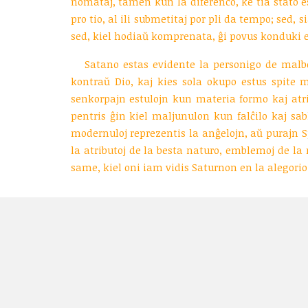
nomataj, tamen kun la diferenco, ke tia stato es
pro tio, al ili submetitaj por pli da tempo; sed, s
sed, kiel hodiaŭ komprenata, ĝi povus konduki en
Satano estas evidente la personigo de malb
kontraŭ Dio, kaj kies sola okupo estus spite m
senkorpajn estulojn kun materia formo kaj atrib
pentris ĝin kiel maljunulon kun falĉilo kaj sab
modernuloj reprezentis la anĝelojn, aŭ purajn S
la atributoj de la besta naturo, emblemoj de la 
same, kiel oni iam vidis Saturnon en la alegori