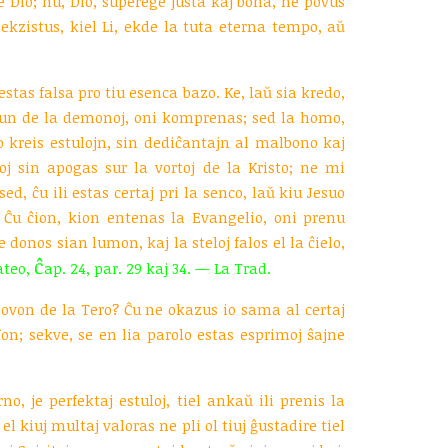
de Dio; nu, Dio, superege justa kaj bona, ne povus
ekzistus, kiel Li, ekde la tuta eterna tempo, aŭ
stas falsa pro tiu esenca bazo. Ke, laŭ sia kredo,
 tiun de la demonoj, oni komprenas; sed la homo,
o kreis estulojn, sin dediĉantajn al malbono kaj
oj sin apogas sur la vortoj de la Kristo; ne mi
ed, ĉu ili estas certaj pri la senco, laŭ kiu Jesuo
? Ĉu ĉion, kion entenas la Evangelio, oni prenu
e donos sian lumon, kaj la steloj falos el la ĉielo,
ĉ
teo,
ap. 24, par. 29 kaj 34. — La Trad.
ovon de la Tero? Ĉu ne okazus io sama al certaj
ĵon; sekve, se en lia parolo estas esprimoj ŝajne
o, je perfektaj estuloj, tiel ankaŭ ili prenis la
 kiuj multaj valoras ne pli ol tiuj ĝustadire tiel