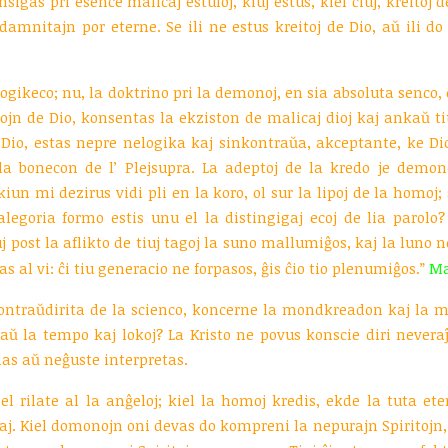
sigas pri esence malicaj estuloj, kiuj estus, kiel ĉiuj, kreitoj 
mnitajn por eterne. Se ili ne estus kreitoj de Dio, aŭ ili do 
ogikeco; nu, la doktrino pri la demonoj, en sia absoluta senco, e
tojn de Dio, konsentas la ekziston de malicaj dioj kaj ankaŭ
 Dio, estas nepre nelogika kaj sinkontraŭa, akceptante, ke Di
 la bonecon de l’ Plejsupra. La adeptoj de la kredo je demon
n mi dezirus vidi pli en la koro, ol sur la lipoj de la homoj; s
legoria formo estis unu el la distingigaj ecoj de lia parolo
uj post la aflikto de tiuj tagoj la suno mallumiĝos, kaj la luno n
as al vi: ĉi tiu generacio ne forpasos, ĝis ĉio tio plenumiĝos.”
Ma
kontraŭdirita de la scienco, koncerne la mondkreadon kaj la m
 laŭ la tempo kaj lokoj? La Kristo ne povus konscie diri nevera
nas aŭ neĝuste interpretas.
 rilate al la anĝeloj; kiel la homoj kredis, ekde la tuta etern
. Kiel domonojn oni devas do kompreni la nepurajn Spiritojn, el