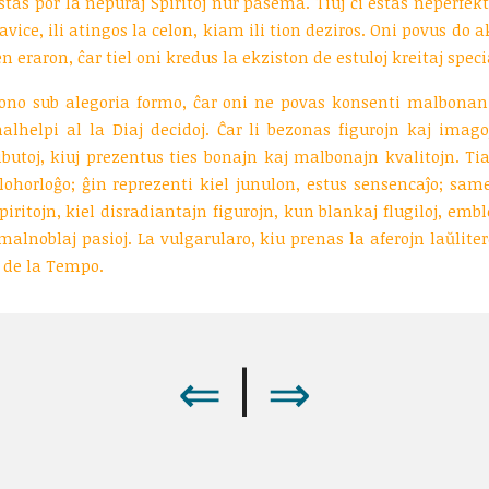
tas por la nepuraj Spiritoj nur pasema. Tiuj ĉi estas neperfekt
iavice, ili atingos la celon, kiam ili tion deziros. Oni povus do 
 eraron, ĉar tiel oni kredus la ekziston de estuloj kreitaj spec
ono sub alegoria formo, ĉar oni ne povas konsenti malbonan 
alhelpi al la Diaj decidoj. Ĉar li bezonas figurojn kaj imago
utoj, kiuj prezentus ties bonajn kaj malbonajn kvalitojn. Tia
lohorloĝo; ĝin reprezenti kiel junulon, estus sensencaĵo; same
piritojn, kiel disradiantajn figurojn, kun blankaj flugiloj, em
malnoblaj pasioj. La vulgarularo, kiu prenas la aferojn laŭliter
o de la Tempo.
⇒
⇐
|