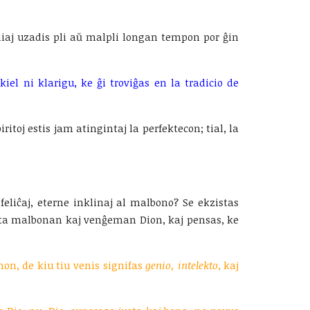
 aliaj uzadis pli aŭ malpli longan tempon por ĝin
 kiel ni klarigu, ke ĝi troviĝas en la tradicio de
itoj estis jam atingintaj la perfektecon; tial, la
alfeliĉaj, eterne inklinaj al malbono? Se ekzistas
justa malbonan kaj venĝeman Dion, kaj pensas, ke
mon, de kiu tiu venis signifas
genio, intelekto
, kaj