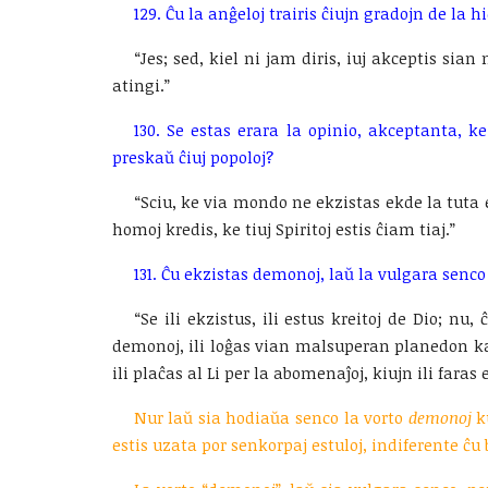
129. Ĉu la anĝeloj trairis ĉiujn gradojn de la h
“Jes; sed, kiel ni jam diris, iuj akceptis si
atingi.”
130. Se estas erara la opinio, akceptanta, ke 
preskaŭ ĉiuj popoloj?
“Sciu, ke via mondo ne ekzistas ekde la tuta e
homoj kredis, ke tiuj Spiritoj estis ĉiam tiaj.”
131. Ĉu ekzistas demonoj, laŭ la vulgara senco 
“Se ili ekzistus, ili estus kreitoj de Dio; nu
demonoj, ili loĝas vian malsuperan planedon kaj
ili plaĉas al Li per la abomenaĵoj, kiujn ili faras
Nur laŭ sia hodiaŭa senco la vorto
demonoj
ku
estis uzata por senkorpaj estuloj, indiferente ĉu