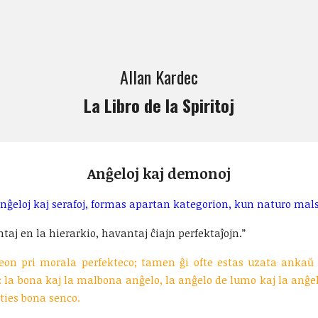
ip to main content
Skip to navigat
Allan Kardec
La Libro de la Spiritoj
Anĝeloj kaj demonoj
fanĝeloj kaj serafoj, formas apartan kategorion, kun naturo malsa
rantaj en la hierarkio, havantaj ĉiajn perfektaĵojn.”
on pri morala perfekteco; tamen ĝi ofte estas uzata ankaŭ p
 la bona kaj la malbona anĝelo, la anĝelo de lumo kaj la anĝe
 ties bona senco.