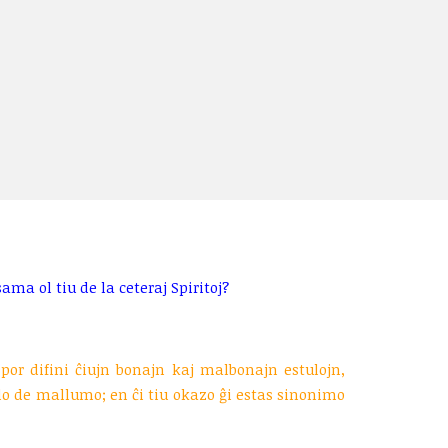
ion
ma ol tiu de la ceteraj Spiritoj?
or difini ĉiujn bonajn kaj malbonajn estulojn,
lo de mallumo; en ĉi tiu okazo ĝi estas sinonimo