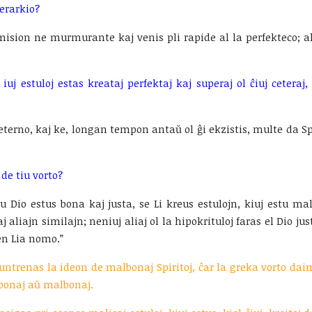
ierarkio?
an mision ne murmurante kaj venis pli rapide al la perfekteco;
iuj estuloj estas kreataj perfektaj kaj superaj ol ĉiuj ceteraj,
terno, kaj ke, longan tempon antaŭ ol ĝi ekzistis, multe da Spir
de tiu vorto?
, ĉu Dio estus bona kaj justa, se Li kreus estulojn, kiuj estu m
 aliajn similajn; neniuj aliaj ol la hipokrituloj faras el Dio 
 en Lia nomo.”
ntrenas la ideon de malbonaj Spiritoj, ĉar la greka vorto dai
 bonaj aŭ malbonaj.