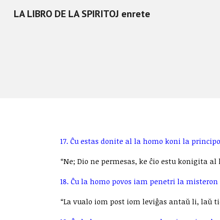
LA LIBRO DE LA SPIRITOJ enrete
Sk
17. Ĉu estas donite al la homo koni la principo
“Ne; Dio ne permesas, ke ĉio estu konigita al 
18. Ĉu la homo povos iam penetri la misteron de
“La vualo iom post iom leviĝas antaŭ li, laŭ ti