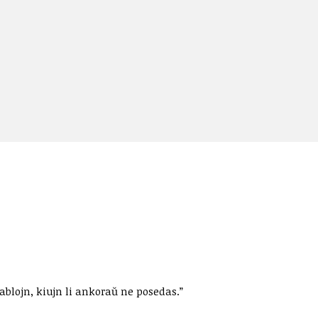
ion
pablojn, kiujn li ankoraŭ ne posedas.”