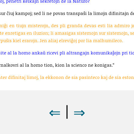
roj, penetri kelkajn sekretojn de la Naturo?
sur ĉiuj kampoj; sed li ne povas transpaŝi la limojn difinitajn de
iĝi en tiujn misterojn, des pli granda devas esti lia admiro je
fte enretigas en iluzion; li amasigas sistemojn sur sistemojn, 
orpuŝis kiel erarojn. Jen aliaj elreviĝoj por lia malhumileco.
site al la homo ankaŭ ricevi pli altrangajn komunikaĵojn pri ti
 malkovri al la homo tion, kion la scienco ne konigas.”
ter difinitaj limoj, la ekkonon de sia pasinteco kaj de sia eston
⇒
⇐
|