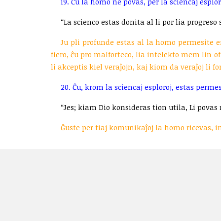
19. Ĉu la homo ne povas, per la sciencaj esplo
“La scienco estas donita al li por lia progreso 
Ju pli profunde estas al la homo permesite en
fiero, ĉu pro malforteco, lia intelekto mem lin o
li akceptis kiel veraĵojn, kaj kiom da veraĵoj li f
20. Ĉu, krom la sciencaj esploroj, estas perme
“Jes; kiam Dio konsideras tion utila, Li povas
Ĝuste per tiaj komunikaĵoj la homo ricevas, in