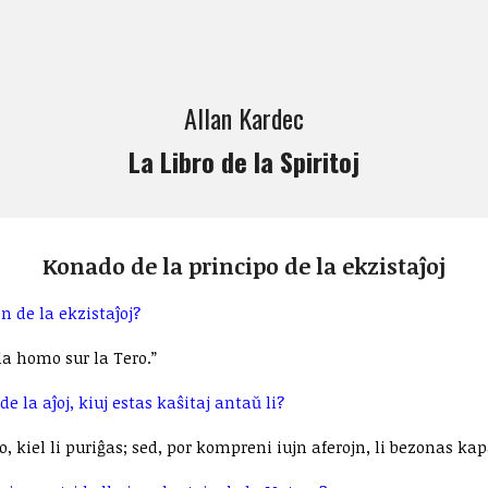
ip to main content
Skip to navigat
Allan Kardec
La Libro de la Spiritoj
Konado de la principo de la ekzistaĵoj
n de la ekzistaĵoj?
la homo sur la Tero.”
 la aĵoj, kiuj estas kaŝitaj antaŭ li?
o, kiel li puriĝas; sed, por kompreni iujn aferojn, li bezonas ka