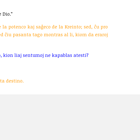
 Dio.”
 la potenco kaj saĝeco de la Kreinto; sed, ĉu pro
sed ĉiu pasanta tago montras al li, kiom da eraroj
o, kion liaj sentumoj ne kapablas atesti?
ta destino.