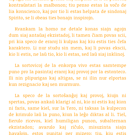
kontraŭstari la malbonon; tiu penso estas la voĉo de
lia konscienco, kaj por tio li estas helpata de sindonaj
Spirito, se li obeas ties bonajn inspirojn.
Kvankam la homo ne detale konas siajn agojn
dum siaj antaŭaj ekzistadoj, li tamen ĉiam povas scii,
pri kia speco de eraroj li kulpas kaj kiu estis ties ĉefa
karaktero. Li nur studu sin mem, kaj li povas ekscii,
kio li estis, ne laŭ tio, kio li estas, sed laŭ siaj inklinoj.
La sortovicoj de la enkorpa vivo estas samtempe
puno pro la pasintaj eraroj kaj provoj por la estonteco.
Ili nin plipurigas kaj altigas, se ni ilin nur elportas
kun rezignacio kaj sen murmuro.
La speco de la sortoŝanĝoj kaj provoj, kiujn ni
spertas, povas ankaŭ klarigi al ni, kio ni estis kaj kion
ni faris, same kiel, sur la Tero, ni taksas la kulpecon
de krimulo laŭ la puno, kiun la leĝo diktas al li. Tiel,
fierulo ricevos, kiel humiligan punon, subalternan
ekzistadon; avarulo kaj riĉulo, misuzinta siajn
havaĵojn, estos punitaj per mizero; tiu, kiu estis