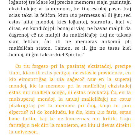
loĝantoj tre klare kaj precize memoras siajn pasintajn
ekzistadojn; vi komprenas, ke tiuj estuloj povas kaj
scias taksi la feliĉon, kiun Dio permesas al ili ĝui; sed
estas aliaj mondoj, kies loĝantoj, starantaj, kiel vi
diras, en kondiĉoj pli bonaj ol viaj, ne havas malpli da
ĉagrenoj, eĉ ne malpli da malfeliĉaĵoj; tiuj ne taksas
sian feliĉon, ĉar ili ne memoras ankoraŭ pli
malfeliĉan staton. Tamen, se ili ĝin ne tasas kiel
homoj, ili ĝin taksas kiel Spiritoj.”
Ĉu tiu forgeso pri la pasintaj ekzistadoj, precipe
tiam, kiam ili estis penigaj, ne estas io providenca, en
kio elmontriĝas la Dia saĝeco? Nur en la superaj
mondoj, kie la memoro pri la malfeliĉaj ekzistadoj
estas nur malbela sonĝo, ili estas revokataj. Ĉu, en la
malsuperaj mondoj, la unuaj malfeliĉaĵoj ne estus
pliakrigitaj per la memoro pri ĉiuj, kiujn ni jam
elportis? Ni do konkludu, ke ĉio, kion Dio faris, estas
bone farita, kaj ke ne koncernas nin kritiki Liajn
faritaĵojn nek diri la manieron, en kiu Li devus direkti
la universon.