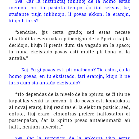
398. Ĉar la instinktaj inklinoj de la homo estas
memoro pri lia pasinta tempo, ĉu tial sekvas, ke,
studante tiujn inklinojn, li povas ekkoni la erarojn,
kiujn li faris?
“Sendube, ĝis certa grado; sed estas necese
alkalkuli la eventualan pliboniĝon de la Spirito kaj la
decidojn, kiujn li prenis dum sia vagado en la spaco;
la nuna ekzistado povas esti multe pli bona ol la
antaŭa.”
— Kaj, ĉu ĝi povas esti pli malbona? Tio estas, ĉu la
homo povas, en iu ekzistado, fari erarojn, kiujn li ne
faris dum sia antaŭa ekzistado?
“Tio dependas de la nivelo de lia Spirito; se ĉi tiu ne
kapablas venki la provon, li do povas esti kondukata
al novaj eraroj, kiuj rezultas el la elektita pozicio; sed,
entute, tiuj eraroj elmontras prefere haltostaton ol
postenpaŝon, ĉar la Spirito povas antaŭenmarŝi aŭ
halti, neniam inversiri.”
399. Ĉar la sortovicoj de la enkorpa vivo estas