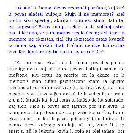
393. Kial la homo, devas respondi por faroj, kaj kiel
li povas elaĉeti kulpojn, kiujn li ne memoras? Kiel
profiti sian sperton, akiritan dum ekzistadoj falintaj
en forgeson? Estus kompreneble, ke la suferoj estus
por li leciono, se li memorus ties kaŭzojn; sed, ĉar tia
memoro ne ekzistas, tial ĉiu ekzistado estas kvazaŭ
la unua kaj, ankaŭ, tial, li ĉiam denove komencas
vivi. Kiel konformigi tion al la justeco de Dio?
“En ĉiu nova ekzistado la homo posedas pli da
inteligenteco kaj pli klare povas distingi bonon de
malbono. Kiu estus lia merito en la okazo, se li
memorus sian tutan pasintecon? Kiam la Spirito
revenas al sia primitiva vivo (la spirita vivo), lia tuta
pasinta vivo disvolviĝas antaŭ li: li vidas la erarojn,
kiujn li faradis kaj kiuj estas la kaŭzo de lia suferado,
kaj tion, kion li povus esti farinta por ilin eviti: li
komprenas la justecon de sia pozicio kaj serĉas, tiam,
ekzistadon, en kiu li povos plibonigi tiun finitan. Li
penas ricevi suferojn similajn al tiuj, kiujn li jam
spertis, aŭ la luktojn, kiujn li opinias plej taŭgaj por