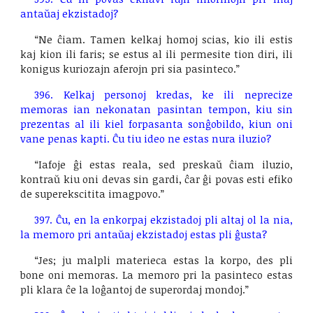
antaŭaj ekzistadoj?
“Ne ĉiam. Tamen kelkaj homoj scias, kio ili estis
kaj kion ili faris; se estus al ili permesite tion diri, ili
konigus kuriozajn aferojn pri sia pasinteco.”
396. Kelkaj personoj kredas, ke ili neprecize
memoras ian nekonatan pasintan tempon, kiu sin
prezentas al ili kiel forpasanta sonĝobildo, kiun oni
vane penas kapti. Ĉu tiu ideo ne estas nura iluzio?
“Iafoje ĝi estas reala, sed preskaŭ ĉiam iluzio,
kontraŭ kiu oni devas sin gardi, ĉar ĝi povas esti efiko
de superekscitita imagpovo.”
397. Ĉu, en la enkorpaj ekzistadoj pli altaj ol la nia,
la memoro pri antaŭaj ekzistadoj estas pli ĝusta?
“Jes; ju malpli materieca estas la korpo, des pli
bone oni memoras. La memoro pri la pasinteco estas
pli klara ĉe la loĝantoj de superordaj mondoj.”