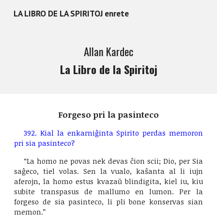
LA LIBRO DE LA SPIRITOJ enrete
Skip to main content
Skip to navigation
Allan Kardec
La Libro de la Spiritoj
Forgeso pri la pasinteco
392. Kial la enkarniĝinta Spirito perdas memoron
pri sia pasinteco?
“La homo ne povas nek devas ĉion scii; Dio, per Sia
saĝeco, tiel volas. Sen la vualo, kaŝanta al li iujn
aferojn, la homo estus kvazaŭ blindigita, kiel iu, kiu
subite transpasus de mallumo en lumon. Per la
forgeso de sia pasinteco, li pli bone konservas sian
memon.”