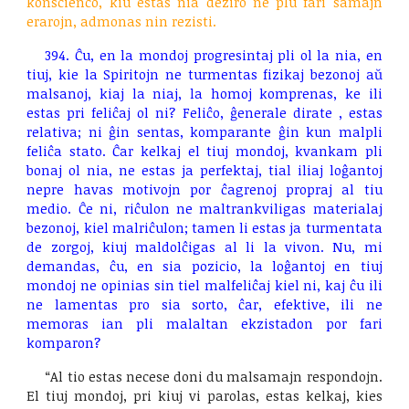
konscienco, kiu estas nia deziro ne plu fari samajn
erarojn, admonas nin rezisti.
394. Ĉu, en la mondoj progresintaj pli ol la nia, en
tiuj, kie la Spiritojn ne turmentas fizikaj bezonoj aŭ
malsanoj, kiaj la niaj, la homoj komprenas, ke ili
estas pri feliĉaj ol ni? Feliĉo, ĝenerale dirate , estas
relativa; ni ĝin sentas, komparante ĝin kun malpli
feliĉa stato. Ĉar kelkaj el tiuj mondoj, kvankam pli
bonaj ol nia, ne estas ja perfektaj, tial iliaj loĝantoj
nepre havas motivojn por ĉagrenoj propraj al tiu
medio. Ĉe ni, riĉulon ne maltrankviligas materialaj
bezonoj, kiel malriĉulon; tamen li estas ja turmentata
de zorgoj, kiuj maldolĉigas al li la vivon. Nu, mi
demandas, ĉu, en sia pozicio, la loĝantoj en tiuj
mondoj ne opinias sin tiel malfeliĉaj kiel ni, kaj ĉu ili
ne lamentas pro sia sorto, ĉar, efektive, ili ne
memoras ian pli malaltan ekzistadon por fari
komparon?
“Al tio estas necese doni du malsamajn respondojn.
El tiuj mondoj, pri kiuj vi parolas, estas kelkaj, kies