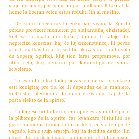
siajn decidojn, por bono aŭ por malbono. Rifuzi al la
homo la liberan volon estus redukti lin al maŝino.
De kiam li reeniras la enkorpan vivon, la Spirito
perdas provizore memoron pri siaj antaŭaj ekzistadoj,
kiel se ia vualo ilin kaŝus; tamen li iafoje ilin
neprecize konscias, kaj, ĉe iuj cirkonstancoj, ili povas
ja esti malkaŝitaj al li; sed tio okazas nur laŭ la volo
de Superaj Spiritoj, kiuj tion faras propramove, por
utila celo, kaj neniam por kontentigo de vanta
scivolemo.
La estontaj ekzistadoj povas en nenia ajn okazo
esti konigitaj pro tio, ke ili dependas de la maniero,
kiel estas plenumata la nuna ekzistado, kaj de la
posta elekto de la Spirito.
La forgeso pri la faritaj eraroj ne estas malhelpo al
la plibonigo de la Spirito, ĉar, kvankam ĉi tiu ilin ne
ĝuste memoras, tamen la fakto, ke li, en sia tempo de
vagado, konis tiujn erarojn, kaj lia decidita deziro ilin
elpagi, lin intuicie gvidas kaj inspiras al li la penson,