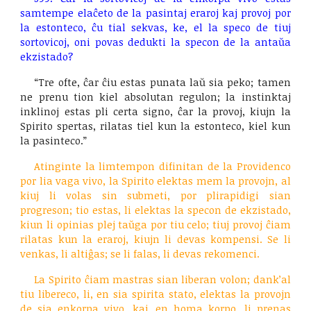
samtempe elaĉeto de la pasintaj eraroj kaj provoj por
la estonteco, ĉu tial sekvas, ke, el la speco de tiuj
sortovicoj, oni povas dedukti la specon de la antaŭa
ekzistado?
“Tre ofte, ĉar ĉiu estas punata laŭ sia peko; tamen
ne prenu tion kiel absolutan regulon; la instinktaj
inklinoj estas pli certa signo, ĉar la provoj, kiujn la
Spirito spertas, rilatas tiel kun la estonteco, kiel kun
la pasinteco.”
Atinginte la limtempon difinitan de la Providenco
por lia vaga vivo, la Spirito elektas mem la provojn, al
kiuj li volas sin submeti, por plirapidigi sian
progreson; tio estas, li elektas la specon de ekzistado,
kiun li opinias plej taŭga por tiu celo; tiuj provoj ĉiam
rilatas kun la eraroj, kiujn li devas kompensi. Se li
venkas, li altiĝas; se li falas, li devas rekomenci.
La Spirito ĉiam mastras sian liberan volon; dank’al
tiu libereco, li, en sia spirita stato, elektas la provojn
de sia enkorpa vivo, kaj, en homa korpo, li prenas