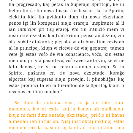
lia progresado, kaj petas la Superajn Spiritojn, ke ili
helpu lin ĉe lia nova tasko; ĉar li scias, ke la Spirito,
elektita kiel lia gvidanto dum tiu nova ekzistado,
penos igi lin kompensi siajn erarojn, inspirante al li
ian
intuicion
pri tiuj eraroj. Pro tiu intuicio mem vi
instinkte rezistas kontraŭ krima penso aŭ deziro, vin
ofte subite atakanta; plej ofte vi atribuas tiun reziston
al la principoj, kiujn vi ricevis de viaj gepatroj; tamen
vere ĝi estas voĉo de via konscienco, voĉo, kiu estas
memoro pri via pasinteco, voĉo avertanta vin, ke vi ne
falu denove, ke vi ne refaru samajn erarojn. Se la
Spirito, paŝanta en tiu nova ekzistado, kuraĝe
elportas kaj superas siajn provojn, li plinobliĝas kaj
estas promociita en la hierarkio de la Spiritoj, kiam li
revenas en ilian rondon.”
Se, dum la enkorpa vivo, ni ja ne tute klare
memoras, kio ni estis, kaj la bonon aŭ malbonon,
kiujn ni faris dum antaŭaj ekzistadoj, pri ĉio ni havas
almenaŭ ian intuicion. Niaj instinktaj inklinoj estas
memoro pri la pasinteco; kontraŭ tiuj inklinoj nia