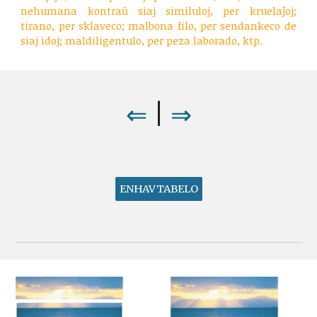
nehumana kontraŭ siaj similuloj, per kruelaĵoj;
tirano, per sklaveco; malbona filo, per sendankeco de
siaj idoj; maldiligentulo, per peza laborado, ktp.
⇒
⇐
|
ENHAVTABELO