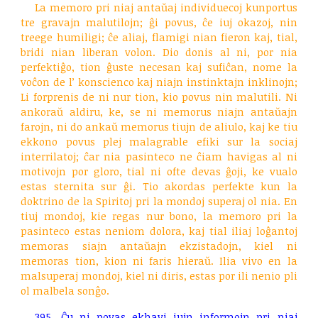
La memoro pri niaj antaŭaj individuecoj kunportus
tre gravajn malutilojn; ĝi povus, ĉe iuj okazoj, nin
treege humiligi; ĉe aliaj, flamigi nian fieron kaj, tial,
bridi nian liberan volon. Dio donis al ni, por nia
perfektiĝo, tion ĝuste necesan kaj sufiĉan, nome la
voĉon de l’ konscienco kaj niajn instinktajn inklinojn;
Li forprenis de ni nur tion, kio povus nin malutili. Ni
ankoraŭ aldiru, ke, se ni memorus niajn antaŭajn
farojn, ni do ankaŭ memorus tiujn de aliulo, kaj ke tiu
ekkono povus plej malagrable efiki sur la sociaj
interrilatoj; ĉar nia pasinteco ne ĉiam havigas al ni
motivojn por gloro, tial ni ofte devas ĝoji, ke vualo
estas sternita sur ĝi. Tio akordas perfekte kun la
doktrino de la Spiritoj pri la mondoj superaj ol nia. En
tiuj mondoj, kie regas nur bono, la memoro pri la
pasinteco estas neniom dolora, kaj tial iliaj loĝantoj
memoras siajn antaŭajn ekzistadojn, kiel ni
memoras tion, kion ni faris hieraŭ. Ilia vivo en la
malsuperaj mondoj, kiel ni diris, estas por ili nenio pli
ol malbela sonĝo.
395. Ĉu ni povas ekhavi iujn informojn pri niaj