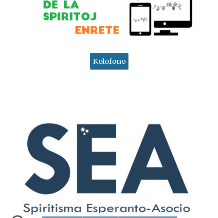
Kolofono