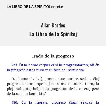
LA LIBRO DE LA SPIRITOJ enrete
Skip to main content
Skip to navigation
Allan Kardec
La Libro de la Spiritoj
Irado de la progreso
779. Ĉu la homo ĉerpas el si la progresoforton, aŭ ĉu
la progreso estas nura rezultato de instruado?
“La homo elvolviĝas mem tute nature, sed ne ĉiuj
progresas samtempe kaj en sama maniero; tiam, la
plej evoluintaj helpas la progreson de la ceteraj pere
de la societa kontakto.”
780. Ĉu la morala progreso ĉiam sekvas la