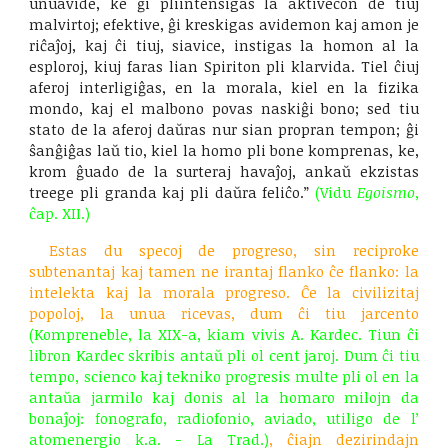
unuavide, ke ĝi pliintensigas la aktivecon de tiuj
malvirtoj; efektive, ĝi kreskigas avidemon kaj amon je
riĉaĵoj, kaj ĉi tiuj, siavice, instigas la homon al la
esploroj, kiuj faras lian Spiriton pli klarvida. Tiel ĉiuj
aferoj interligiĝas, en la morala, kiel en la fizika
mondo, kaj el malbono povas naskiĝi bono; sed tiu
stato de la aferoj daŭras nur sian propran tempon; ĝi
ŝanĝiĝas laŭ tio, kiel la homo pli bone komprenas, ke,
krom ĝuado de la surteraj havaĵoj, ankaŭ ekzistas
treege pli granda kaj pli daŭra feliĉo.”
(Vidu
Egoismo
,
ĉap. XII.)
Estas du specoj de progreso, sin reciproke
subtenantaj kaj tamen ne irantaj flanko ĉe flanko: la
intelekta kaj la morala progreso. Ĉe la civilizitaj
popoloj, la unua ricevas, dum ĉi tiu jarcento
(
Kompreneble, la XIX-a, kiam vivis A. Kardec. Tiun
ĉ
i
libron Kardec skribis anta
ŭ
pli ol cent jaroj. Dum
ĉ
i tiu
tempo, scienco kaj tekniko progresis multe pli ol en la
anta
ŭ
a jarmilo kaj donis al la homaro milojn da
bona
ĵ
oj: fonografo, radiofonio, aviado, utiligo de l’
atomenergio k.a. - La Trad.
)
, ĉiajn dezirindajn