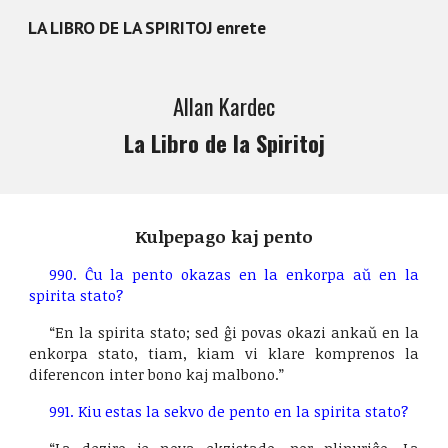
LA LIBRO DE LA SPIRITOJ enrete
Skip to main content
Skip to navigation
Allan Kardec
La Libro de la Spiritoj
Kulpepago kaj pento
990. Ĉu la pento okazas en la enkorpa aŭ en la
spirita stato?
“En la spirita stato; sed ĝi povas okazi ankaŭ en la
enkorpa stato, tiam, kiam vi klare komprenos la
diferencon inter bono kaj malbono.”
991. Kiu estas la sekvo de pento en la spirita stato?