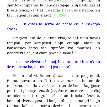
“La deziro je nova ekzistado, por plipuriĝo. La
Spirito komprenas la neperfektaĵojn, kiuj neebligas al
li esti feliĉa, kaj tial li deziras novan ekzistadon, en
kiu li elpagus siajn erarojn.”
(332-975)
992. Kiu estas la sekvo de pento en la enkorpa
stato?
“Progresi jam de la nuna vivo, se oni tiam havas
tempon, por kompensi siajn erarojn. Kiam la
konscienco faras ian riproĉon kaj montras ian
neperfektaĵon, oni ĉiam povas pliboniĝi.”
993. Ĉu ne ekzistas homoj, havantaj nur instinkton
de malbono kaj netuŝeblaj por pento?
“Mi diris al vi, ke oni devas senæese progresadi.
Homo, havanta en ĉi tiu vivo nur instinkton de
malbono, en alia vivo havos tiun de bono, kaj ĝuste
pro tio li plurfoje renaskiĝas, ĉar estas necese, ke ĉiuj
antaŭeniru kaj atingu la celon, kun tiu sola diferenco,
ke unuj alvenas post pli longa, aliaj post malpli longa
tempo, laŭ sia aparta deziro; tiu, havanta nur