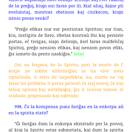
de la preĝoj, kiujn oni faras por ili. Kial aliaj, ŝajne pli
evoluintaj, montras obstinon kaj cinikecon, kiujn
nenio povas venki?
“Preĝo efikas nur sur pentintan Spiriton; sur tiun,
kiu, instigita de fiero, ribelas kontraŭ Dio kaj persiste
portas, eĉ troigas, siajn delirojn, kiel faras malfeliĉaj
Spiritoj, preĝo neniom efikas, kaj neniom povos efiki,
ĝis iometo da pento naskiĝos.”
(664)
Oni ne forgesu, ke la Spirito, post la morto de l’
korpo ne subite aliformiĝas; se lia vivo estis
riproĉinda, li estis do neperfekta; nu, morto ne tuj
faras lin perfekta; li povas persisti ĉe siaj eraroj, ĉe siaj
falsaj opinioj kaj antaŭjuĝoj, ĝis li ricevos lumon el
studado, pripensado kaj suferado.
998. Ĉu la kompensa puno fariĝas en la enkorpa aŭ
en la spirita stato?
“Ĝi fariĝas dum la enkorpa ekzistado per la provoj,
al kiuj la Spirito estas submetata, kaj dum la spirita