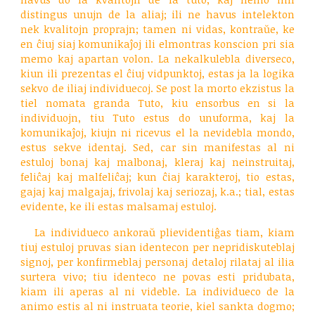
distingus unujn de la aliaj; ili ne havus intelekton
nek kvalitojn proprajn; tamen ni vidas, kontraŭe, ke
en ĉiuj siaj komunikaĵoj ili elmontras konscion pri sia
memo kaj apartan volon. La nekalkulebla diverseco,
kiun ili prezentas el ĉiuj vidpunktoj, estas ja la logika
sekvo de iliaj individuecoj. Se post la morto ekzistus la
tiel nomata granda Tuto, kiu ensorbus en si la
individuojn, tiu Tuto estus do unuforma, kaj la
komunikaĵoj, kiujn ni ricevus el la nevidebla mondo,
estus sekve identaj. Sed, car sin manifestas al ni
estuloj bonaj kaj malbonaj, kleraj kaj neinstruitaj,
feliĉaj kaj malfeliĉaj; kun ĉiaj karakteroj, tio estas,
gajaj kaj malgajaj, frivolaj kaj seriozaj, k.a.; tial, estas
evidente, ke ili estas malsamaj estuloj.
La individueco ankoraŭ plievidentiĝas tiam, kiam
tiuj estuloj pruvas sian identecon per nepridiskuteblaj
signoj, per konfirmeblaj personaj detaloj rilataj al ilia
surtera vivo; tiu identeco ne povas esti pridubata,
kiam ili aperas al ni videble. La individueco de la
animo estis al ni instruata teorie, kiel sankta dogmo;