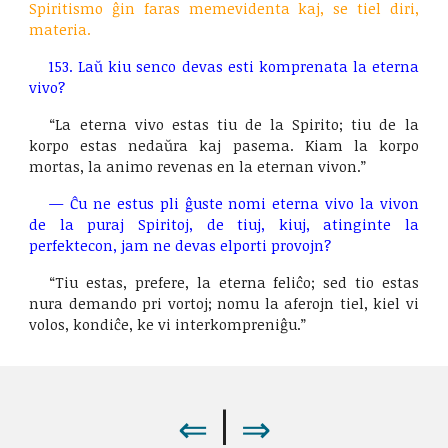
Spiritismo ĝin faras memevidenta kaj, se tiel diri,
materia.
153. Laŭ kiu senco devas esti komprenata la eterna
vivo?
“La eterna vivo estas tiu de la Spirito; tiu de la
korpo estas nedaŭra kaj pasema. Kiam la korpo
mortas, la animo revenas en la eternan vivon.”
— Ĉu ne estus pli ĝuste nomi eterna vivo la vivon
de la puraj Spiritoj, de tiuj, kiuj, atinginte la
perfektecon, jam ne devas elporti provojn?
“Tiu estas, prefere, la eterna feliĉo; sed tio estas
nura demando pri vortoj; nomu la aferojn tiel, kiel vi
volos, kondiĉe, ke vi interkompreniĝu.”
⇒
⇐
|