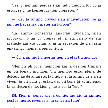
“Jes, ĝi neniam perdas sian individuecon. Kio do ĝi
estus, se ĝi ne konservus tiun proprecon?”
— Kiel la animo pruvas sian individuecon, se ĝi
jam ne havas sian materian korpon?
“La animo konservas ankoraŭ fluidaĵon, ĝian
propraĵon, kiun ĝi prenas el la atmosfero de sia
planedo kaj kiu donas al ĝi la aspekton de ĝia lasta
enkarniĝo, nome la perispiriton.”
— Ĉu la animo kunportas nenion el ĉi tiu mondo?
“Nenion pli ol la memoron kaj la deziron transiri
en pli bonan mondon. Tiu memoro estas plena de
dolĉeco aŭ de amareco, laŭ tio, kiel la animo uzis sian
vivon; ju pli pura ĝi estas, des pli bone ĝi komprenas
la vantecon de tio, kion ĝi lasis sur la Tero.”
151. Kion ni pensu pri la opinio, laŭ kiu la animo,
post la morto, revenas al la universa tuto?