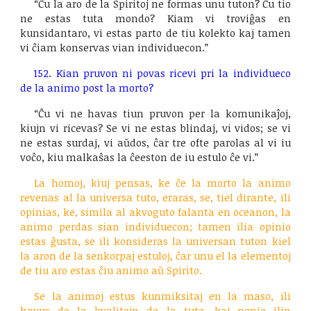
“Ĉu la aro de la Spiritoj ne formas unu tuton? Ĉu tio
ne estas tuta mondo? Kiam vi troviĝas en
kunsidantaro, vi estas parto de tiu kolekto kaj tamen
vi ĉiam konservas vian individuecon.”
152. Kian pruvon ni povas ricevi pri la individueco
de la animo post la morto?
“Ĉu vi ne havas tiun pruvon per la komunikaĵoj,
kiujn vi ricevas? Se vi ne estas blindaj, vi vidos; se vi
ne estas surdaj, vi aŭdos, ĉar tre ofte parolas al vi iu
voĉo, kiu malkaŝas la ĉeeston de iu estulo ĉe vi.”
La homoj, kiuj pensas, ke ĉe la morto la animo
revenas al la universa tuto, eraras, se, tiel dirante, ili
opinias, ke, simila al akvoguto falanta en oceanon, la
animo perdas sian individuecon; tamen ilia opinio
estas ĝusta, se ili konsideras la universan tuton kiel
la aron de la senkorpaj estuloj, ĉar unu el la elementoj
de tiu aro estas ĉiu animo aŭ Spirito.
Se la animoj estus kunmiksitaj en la maso, ili
havus do la kvalitojn de la tuto, kaj nenio ilin