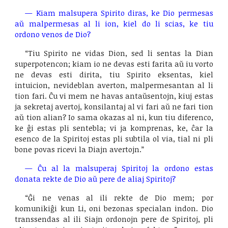
— Kiam malsupera Spirito diras, ke Dio permesas
aŭ malpermesas al li ion, kiel do li scias, ke tiu
ordono venos de Dio?
“Tiu Spirito ne vidas Dion, sed li sentas la Dian
superpotencon; kiam io ne devas esti farita aŭ iu vorto
ne devas esti dirita, tiu Spirito eksentas, kiel
intuicion, nevideblan averton, malpermesantan al li
tion fari. Ĉu vi mem ne havas antaŭsentojn, kiuj estas
ja sekretaj avertoj, konsilantaj al vi fari aŭ ne fari tion
aŭ tion alian? Io sama okazas al ni, kun tiu diferenco,
ke ĝi estas pli sentebla; vi ja komprenas, ke, ĉar la
esenco de la Spiritoj estas pli subtila ol via, tial ni pli
bone povas ricevi la Diajn avertojn.”
— Ĉu al la malsuperaj Spiritoj la ordono estas
donata rekte de Dio aŭ pere de aliaj Spiritoj?
“Ĝi ne venas al ili rekte de Dio mem; por
komunikiĝi kun Li, oni bezonas specialan indon. Dio
transsendas al ili Siajn ordonojn pere de Spiritoj, pli