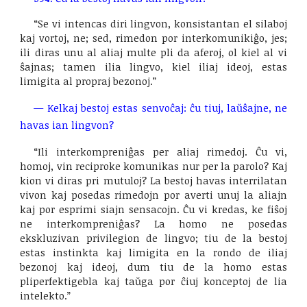
“Se vi intencas diri lingvon, konsistantan el silaboj
kaj vortoj, ne; sed, rimedon por interkomunikiĝo, jes;
ili diras unu al aliaj multe pli da aferoj, ol kiel al vi
ŝajnas; tamen ilia lingvo, kiel iliaj ideoj, estas
limigita al propraj bezonoj.”
— Kelkaj bestoj estas senvoĉaj: ĉu tiuj, laŭŝajne, ne
havas ian lingvon?
“Ili interkompreniĝas per aliaj rimedoj. Ĉu vi,
homoj, vin reciproke komunikas nur per la parolo? Kaj
kion vi diras pri mutuloj? La bestoj havas interrilatan
vivon kaj posedas rimedojn por averti unuj la aliajn
kaj por esprimi siajn sensacojn. Ĉu vi kredas, ke fiŝoj
ne interkompreniĝas? La homo ne posedas
ekskluzivan privilegion de lingvo; tiu de la bestoj
estas instinkta kaj limigita en la rondo de iliaj
bezonoj kaj ideoj, dum tiu de la homo estas
pliperfektigebla kaj taŭga por ĉiuj konceptoj de lia
intelekto.”