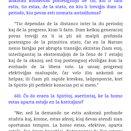
ankoraŭ konservas postesignojn de tio, kio li iam
estis, tio estas, de la stato, en kiu li troviĝis dum la
periodo, kiu povus esti nomata antaŭhoma?
“Tio dependas de la distanco inter la du periodoj
kaj de la progreso, kiun li faris. Dum kelkaj generacioj
povas troviĝi en li ia pli aŭ malpli profunda
postesigno de la primitiva stato, ĉar en la Naturo
nenio fariĝas per abrupta transiĝo; ekzistas ĉiam eroj,
interligantaj la ekstremaĵojn de la ĉeno de l' estaĵoj
kaj de la okazoj; sed tiuj postesignoj elviŝiĝas kun la
evoluado de la libera volo. La unuaj progresoj
efektiviĝas malrapide, ĉar volo ilin ankoraŭ ne
helpas; ili ĉiam pli rapide kreskas, laŭproporcie, kiel
la Spirito pli perfekte konscias pri si mem.”
610. Ĉu do eraris la Spiritoj, asertintaj, ke la homo
estas aparta estaĵo en la kreitaĵaro?
“Ne; sed la demando ne estis ankoraŭ profunde
studita kaj, krome, estas aferoj, kiuj devas atendi sian
oportunan tempon. La homo estas, efektive, aparta