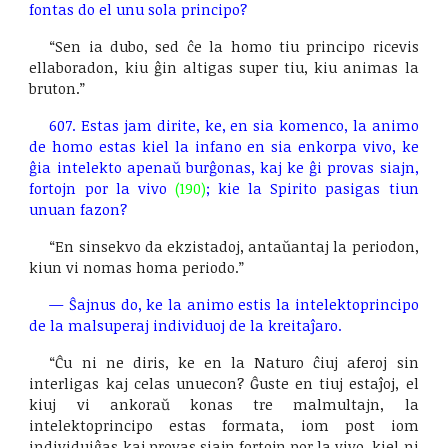
fontas do el unu sola principo?
“Sen ia dubo, sed ĉe la homo tiu principo ricevis
ellaboradon, kiu ĝin altigas super tiu, kiu animas la
bruton.”
607. Estas jam dirite, ke, en sia komenco, la animo
de homo estas kiel la infano en sia enkorpa vivo, ke
ĝia intelekto apenaŭ burĝonas, kaj ke ĝi provas siajn,
fortojn por la vivo
(190)
; kie la Spirito pasigas tiun
unuan fazon?
“En sinsekvo da ekzistadoj, antaŭantaj la periodon,
kiun vi nomas homa periodo.”
—
Ŝajnus do, ke la animo estis la intelektoprincipo
de la malsuperaj individuoj de la kreitaĵaro.
“Ĉu ni ne diris, ke en la Naturo ĉiuj aferoj sin
interligas kaj celas unuecon? Ĝuste en tiuj estaĵoj, el
kiuj vi ankoraŭ konas tre malmultajn, la
intelektoprincipo estas formata, iom post iom
individuiĝas kaj provas siajn fortojn por la vivo, kiel ni