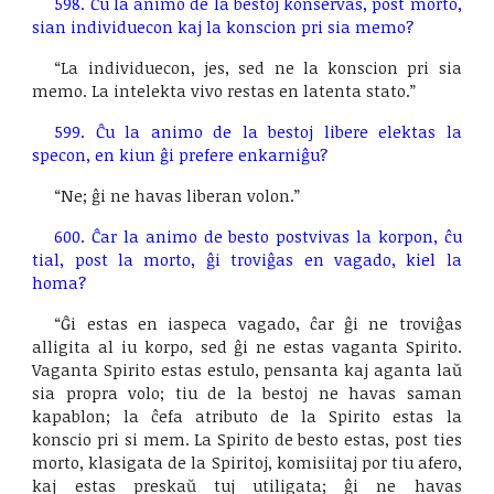
598. Ĉu la animo de la bestoj konservas, post morto,
sian individuecon kaj la konscion pri sia memo?
“La individuecon, jes, sed ne la konscion pri sia
memo. La intelekta vivo restas en latenta stato.”
599. Ĉu la animo de la bestoj libere elektas la
specon, en kiun ĝi prefere enkarniĝu?
“Ne; ĝi ne havas liberan volon.”
600. Ĉar la animo de besto postvivas la korpon, ĉu
tial, post la morto, ĝi troviĝas en vagado, kiel la
homa?
“Ĝi estas en iaspeca vagado, ĉar ĝi ne troviĝas
alligita al iu korpo, sed ĝi ne estas vaganta Spirito.
Vaganta Spirito estas estulo, pensanta kaj aganta laŭ
sia propra volo; tiu de la bestoj ne havas saman
kapablon; la ĉefa atributo de la Spirito estas la
konscio pri si mem. La Spirito de besto estas, post ties
morto, klasigata de la Spiritoj, komisiitaj por tiu afero,
kaj estas preskaŭ tuj utiligata; ĝi ne havas