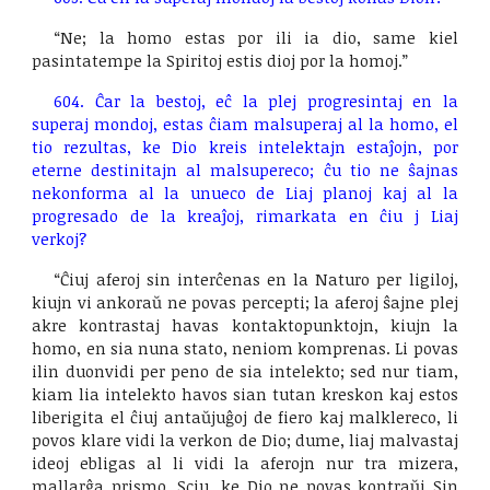
“Ne; la homo estas por ili ia dio, same kiel
pasintatempe la Spiritoj estis dioj por la homoj.”
604. Ĉar la bestoj, eĉ la plej progresintaj en la
superaj mondoj, estas ĉiam malsuperaj al la homo, el
tio rezultas, ke Dio kreis intelektajn estaĵojn, por
eterne destinitajn al malsupereco; ĉu tio ne ŝajnas
nekonforma al la unueco de Liaj planoj kaj al la
progresado de la kreaĵoj, rimarkata en ĉiu j Liaj
verkoj?
“Ĉiuj aferoj sin interĉenas en la Naturo per ligiloj,
kiujn vi ankoraŭ ne povas percepti; la aferoj ŝajne plej
akre kontrastaj havas kontaktopunktojn, kiujn la
homo, en sia nuna stato, neniom komprenas. Li povas
ilin duonvidi per peno de sia intelekto; sed nur tiam,
kiam lia intelekto havos sian tutan kreskon kaj estos
liberigita el ĉiuj antaŭjuĝoj de fiero kaj malklereco, li
povos klare vidi la verkon de Dio; dume, liaj malvastaj
ideoj ebligas al li vidi la aferojn nur tra mizera,
mallarĝa prismo. Sciu, ke Dio ne povas kontraŭi Sin