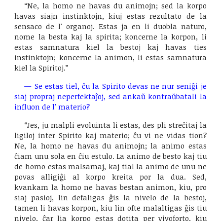
“Ne, la homo ne havas du animojn; sed la korpo
havas siajn instinktojn, kiuj estas rezultato de la
sensaco de l' organoj. Estas ja en li duobla naturo,
nome la besta kaj la spirita; koncerne la korpon, li
estas samnatura kiel la bestoj kaj havas ties
instinktojn; koncerne la animon, li estas samnatura
kiel la Spiritoj.”
—
Se estas tiel, ĉu la Spirito devas ne nur seniĝi je
siaj propraj neperfektaĵoj, sed ankaŭ kontraŭbatali la
influon de l' materio?
“Jes, ju malpli evoluinta li estas, des pli streĉitaj la
ligiloj inter Spirito kaj materio; ĉu vi ne vidas tion?
Ne, la homo ne havas du animojn; la animo estas
ĉiam unu sola en ĉiu estulo. La animo de besto kaj tiu
de homo estas malsamaj, kaj tial la animo de unu ne
povas alligiĝi al korpo kreita por la dua. Sed,
kvankam la homo ne havas bestan animon, kiu, pro
siaj pasioj, lin defaligas ĝis la nivelo de la bestoj,
tamen li havas korpon, kiu lin ofte malaltigas ĝis tiu
nivelo, ĉar lia korpo estas dotita per vivoforto, kiu