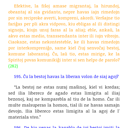
Efektive, la fiŝoj amase migrantaj, la hirundoj,
obeantaj al sia gvidanto, nepre havas iajn rimedojn
por sin reciproke averti, kompreni, akordi. Verŝajne tio
fariĝas per pli akra vidpovo, kiu ebligas al ili distingi
signojn, kiujn unuj faras al la aliaj; eble, ankaŭ, la
akvo estas medio, transsendanta inter ili iujn vibrojn.
Ciaokaze, estas nekontesteble, ke ili havas rimedojn
por interkompreniĝo, same kiel ĉiuj senvoĉaj bestoj,
komune laborantaj. Ĉu, laŭ tio, estas mirige, ke la
Spiritoj povas komunikiĝi inter si sen helpo de parolo?
(282)
595. Ĉu la bestoj havas la liberan volon de siaj agoj?
“La bestoj ne estas nuraj maŝinoj, kiel vi kredas;
sed ilia libereco de agado estas limigita al iliaj
bezonoj, kaj ne komparebla al tiu de la homo. Ĉar ili
multe malsuperas la homon, tial ili ne havas samajn
devojn. Ilia libereco estas limigita al la agoj de l'
materiala vivo.”
596. De kio venas la kapablo de iuj bestoj imiti la