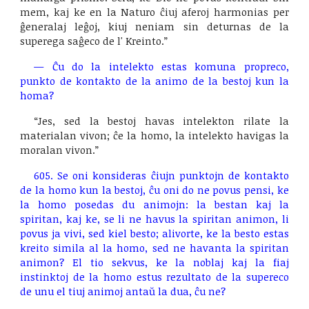
mem, kaj ke en la Naturo ĉiuj aferoj harmonias per
ĝeneralaj leĝoj, kiuj neniam sin deturnas de la
superega saĝeco de l' Kreinto.”
—
Ĉu do la intelekto estas komuna propreco,
punkto de kontakto de la animo de la bestoj kun la
homa?
“Jes, sed la bestoj havas intelekton rilate la
materialan vivon; ĉe la homo, la intelekto havigas la
moralan vivon.”
605. Se oni konsideras ĉiujn punktojn de kontakto
de la homo kun la bestoj, ĉu oni do ne povus pensi, ke
la homo posedas du animojn: la bestan kaj la
spiritan, kaj ke, se li ne havus la spiritan animon, li
povus ja vivi, sed kiel besto; alivorte, ke la besto estas
kreito simila al la homo, sed ne havanta la spiritan
animon? El tio sekvus, ke la noblaj kaj la fiaj
instinktoj de la homo estus rezultato de la supereco
de unu el tiuj animoj antaŭ la dua, ĉu ne?