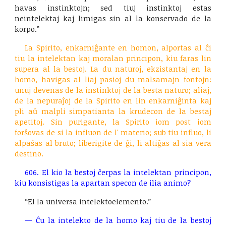
havas instinktojn; sed tiuj instinktoj estas
neintelektaj kaj limigas sin al la konservado de la
korpo.”
La Spirito, enkarniĝante en homon, alportas al ĉi
tiu la intelektan kaj moralan principon, kiu faras lin
supera al la bestoj. La du naturoj, ekzistantaj en la
homo, havigas al liaj pasioj du malsamajn fontojn:
unuj devenas de la instinktoj de la besta naturo; aliaj,
de la nepuraĵoj de la Spirito en lin enkarniĝinta kaj
pli aŭ malpli simpatianta la krudecon de la bestaj
apetitoj. Sin purigante, la Spirito iom post iom
forŝovas de si la influon de l' materio; sub tiu influo, li
alpaŝas al bruto; liberigite de ĝi, li altiĝas al sia vera
destino.
606. El kio la bestoj ĉerpas la intelektan principon,
kiu konsistigas la apartan specon de ilia animo?
“El la universa intelektoelemento.”
—
Ĉu la intelekto de la homo kaj tiu de la bestoj