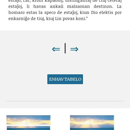
estaĵo, ĉar, krom kapabloj, distingantaj de ĉiuj ceteraj
estaĵoj, li havas ankaŭ malsaman destinon. La
homaro estas la speco de estaĵoj, kiun Dio elektis por
enkarniĝo de tiuj, kiuj Lin povas koni.”
⇒
⇐
|
ENHAVTABELO