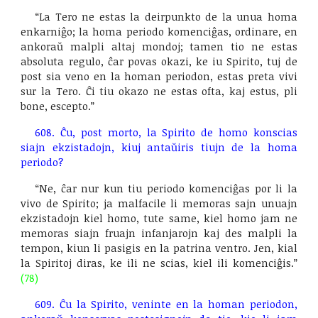
“La Tero ne estas la deirpunkto de la unua homa
enkarniĝo; la homa periodo komenciĝas, ordinare, en
ankoraŭ malpli altaj mondoj; tamen tio ne estas
absoluta regulo, ĉar povas okazi, ke iu Spirito, tuj de
post sia veno en la homan periodon, estas preta vivi
sur la Tero. Ĉi tiu okazo ne estas ofta, kaj estus, pli
bone, escepto.”
608. Ĉu, post morto, la Spirito de homo konscias
siajn ekzistadojn, kiuj antaŭiris tiujn de la homa
periodo?
“Ne, ĉar nur kun tiu periodo komenciĝas por li la
vivo de Spirito; ja malfacile li memoras sajn unuajn
ekzistadojn kiel homo, tute same, kiel homo jam ne
memoras siajn fruajn infanjarojn kaj des malpli la
tempon, kiun li pasigis en la patrina ventro. Jen, kial
la Spiritoj diras, ke ili ne scias, kiel ili komenciĝis.”
(78)
609. Ĉu la Spirito, veninte en la homan periodon,