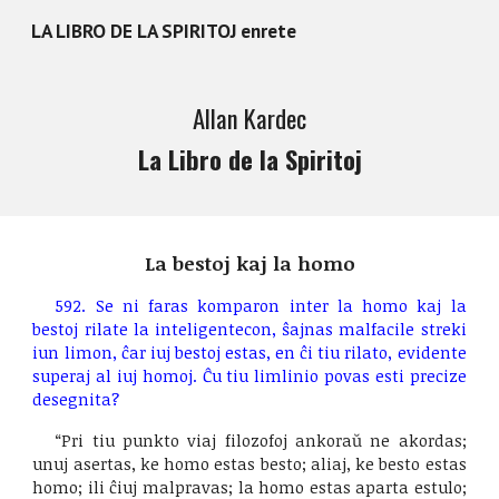
LA LIBRO DE LA SPIRITOJ enrete
Skip to main content
Skip to navigation
Allan Kardec
La Libro de la Spiritoj
La bestoj kaj la homo
592. Se ni faras komparon inter la homo kaj la
bestoj rilate la inteligentecon, ŝajnas malfacile streki
iun limon, ĉar iuj bestoj estas, en ĉi tiu rilato, evidente
superaj al iuj homoj. Ĉu tiu limlinio povas esti precize
desegnita?
“Pri tiu punkto viaj filozofoj ankoraŭ ne akordas;
unuj asertas, ke homo estas besto; aliaj, ke besto estas
homo; ili ĉiuj malpravas; la homo estas aparta estulo;