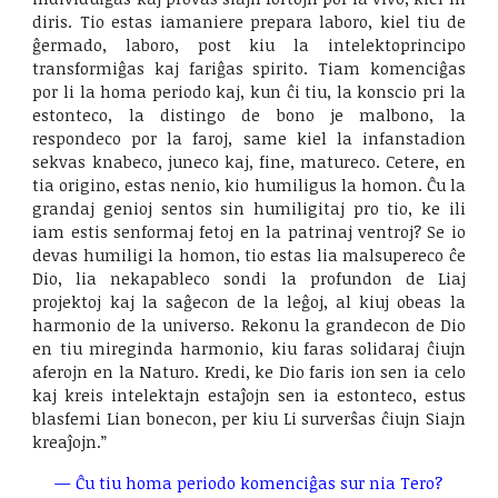
diris. Tio estas iamaniere prepara laboro, kiel tiu de
ĝermado, laboro, post kiu la intelektoprincipo
transformiĝas kaj fariĝas spirito. Tiam komenciĝas
por li la homa periodo kaj, kun ĉi tiu, la konscio pri la
estonteco, la distingo de bono je malbono, la
respondeco por la faroj, same kiel la infanstadion
sekvas knabeco, juneco kaj, fine, matureco. Cetere, en
tia origino, estas nenio, kio humiligus la homon. Ĉu la
grandaj genioj sentos sin humiligitaj pro tio, ke ili
iam estis senformaj fetoj en la patrinaj ventroj? Se io
devas humiligi la homon, tio estas lia malsupereco ĉe
Dio, lia nekapableco sondi la profundon de Liaj
projektoj kaj la saĝecon de la leĝoj, al kiuj obeas la
harmonio de la universo. Rekonu la grandecon de Dio
en tiu mireginda harmonio, kiu faras solidaraj ĉiujn
aferojn en la Naturo. Kredi, ke Dio faris ion sen ia celo
kaj kreis intelektajn estaĵojn sen ia estonteco, estus
blasfemi Lian bonecon, per kiu Li surverŝas ĉiujn Siajn
kreaĵojn.”
—
Ĉu tiu homa periodo komenciĝas sur nia Tero?