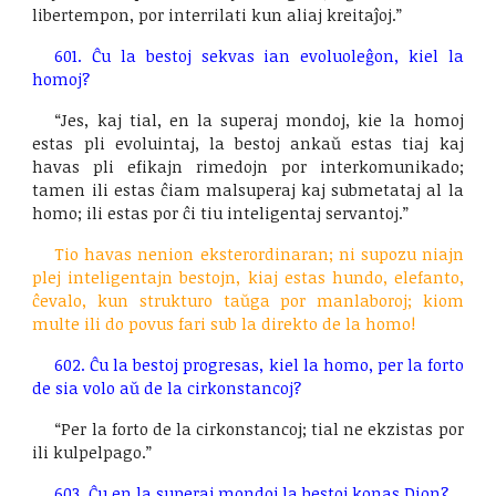
libertempon, por interrilati kun aliaj kreitaĵoj.”
601. Ĉu la bestoj sekvas ian evoluoleĝon, kiel la
homoj?
“Jes, kaj tial, en la superaj mondoj, kie la homoj
estas pli evoluintaj, la bestoj ankaŭ estas tiaj kaj
havas pli efikajn rimedojn por interkomunikado;
tamen ili estas ĉiam malsuperaj kaj submetataj al la
homo; ili estas por ĉi tiu inteligentaj servantoj.”
Tio havas nenion eksterordinaran; ni supozu niajn
plej inteligentajn bestojn, kiaj estas hundo, elefanto,
ĉevalo, kun strukturo taŭga por manlaboroj; kiom
multe ili do povus fari sub la direkto de la homo!
602. Ĉu la bestoj progresas, kiel la homo, per la forto
de sia volo aŭ de la cirkonstancoj?
“Per la forto de la cirkonstancoj; tial ne ekzistas por
ili kulpelpago.”
603. Ĉu en la superaj mondoj la bestoj konas Dion?