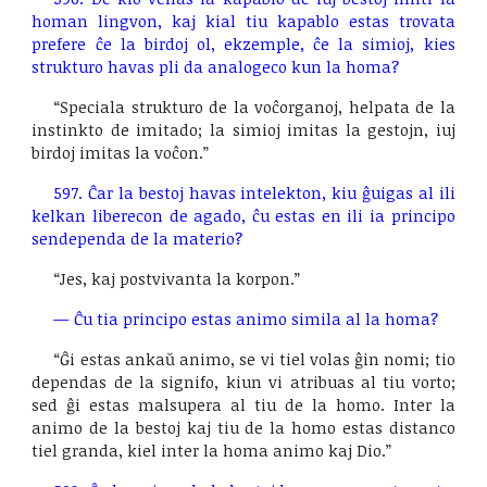
homan lingvon, kaj kial tiu kapablo estas trovata
prefere ĉe la birdoj ol, ekzemple, ĉe la simioj, kies
strukturo havas pli da analogeco kun la homa?
“Speciala strukturo de la voĉorganoj, helpata de la
instinkto de imitado; la simioj imitas la gestojn, iuj
birdoj imitas la voĉon.”
597. Ĉar la bestoj havas intelekton, kiu ĝuigas al ili
kelkan liberecon de agado, ĉu estas en ili ia principo
sendependa de la materio?
“Jes, kaj postvivanta la korpon.”
—
Ĉu tia principo estas animo simila al la homa?
“Ĝi estas ankaŭ animo, se vi tiel volas ĝin nomi; tio
dependas de la signifo, kiun vi atribuas al tiu vorto;
sed ĝi estas malsupera al tiu de la homo. Inter la
animo de la bestoj kaj tiu de la homo estas distanco
tiel granda, kiel inter la homa animo kaj Dio.”