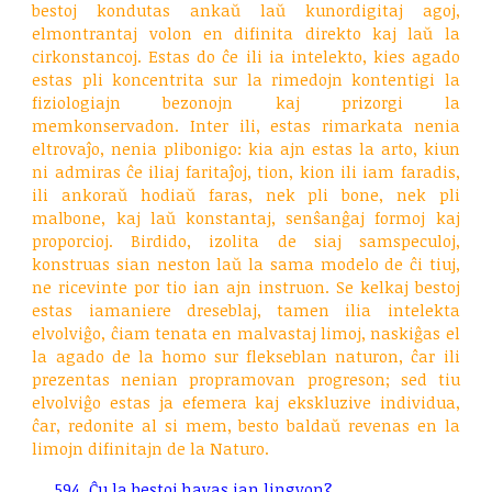
bestoj kondutas ankaŭ laŭ kunordigitaj agoj,
elmontrantaj volon en difinita direkto kaj laŭ la
cirkonstancoj. Estas do ĉe ili ia intelekto, kies agado
estas pli koncentrita sur la rimedojn kontentigi la
fiziologiajn bezonojn kaj prizorgi la
memkonservadon. Inter ili, estas rimarkata nenia
eltrovaĵo, nenia plibonigo: kia ajn estas la arto, kiun
ni admiras ĉe iliaj faritaĵoj, tion, kion ili iam faradis,
ili ankoraŭ hodiaŭ faras, nek pli bone, nek pli
malbone, kaj laŭ konstantaj, senŝanĝaj formoj kaj
proporcioj. Birdido, izolita de siaj samspeculoj,
konstruas sian neston laŭ la sama modelo de ĉi tiuj,
ne ricevinte por tio ian ajn instruon. Se kelkaj bestoj
estas iamaniere dreseblaj, tamen ilia intelekta
elvolviĝo, ĉiam tenata en malvastaj limoj, naskiĝas el
la agado de la homo sur flekseblan naturon, ĉar ili
prezentas nenian propramovan progreson; sed tiu
elvolviĝo estas ja efemera kaj ekskluzive individua,
ĉar, redonite al si mem, besto baldaŭ revenas en la
limojn difinitajn de la Naturo.
594. Ĉu la bestoj havas ian lingvon?