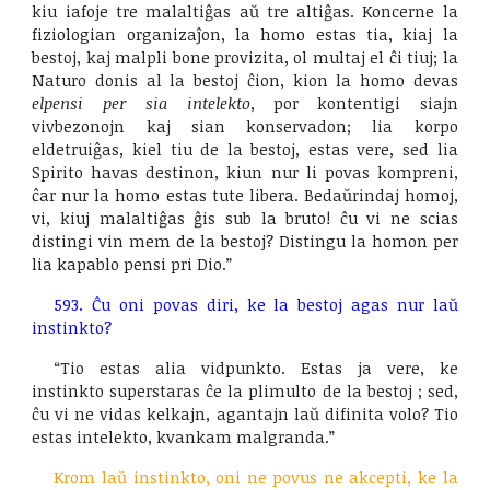
kiu iafoje tre malaltiĝas aŭ tre altiĝas. Koncerne la
fiziologian organizaĵon, la homo estas tia, kiaj la
bestoj, kaj malpli bone provizita, ol multaj el ĉi tiuj; la
Naturo donis al la bestoj ĉion, kion la homo devas
elpensi per sia intelekto
, por kontentigi siajn
vivbezonojn kaj sian konservadon; lia korpo
eldetruiĝas, kiel tiu de la bestoj, estas vere, sed lia
Spirito havas destinon, kiun nur li povas kompreni,
ĉar nur la homo estas tute libera. Bedaŭrindaj homoj,
vi, kiuj malaltiĝas ĝis sub la bruto! ĉu vi ne scias
distingi vin mem de la bestoj? Distingu la homon per
lia kapablo pensi pri Dio.”
593. Ĉu oni povas diri, ke la bestoj agas nur laŭ
instinkto?
“Tio estas alia vidpunkto. Estas ja vere, ke
instinkto superstaras ĉe la plimulto de la bestoj ; sed,
ĉu vi ne vidas kelkajn, agantajn laŭ difinita volo? Tio
estas intelekto, kvankam malgranda.”
Krom laŭ instinkto, oni ne povus ne akcepti, ke la